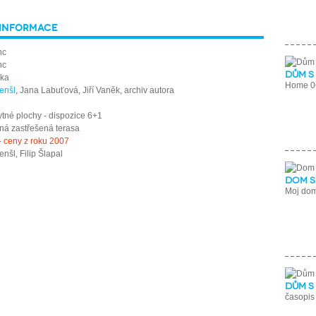
 INFORMACE
nc
nc
Dům s
lka
Home 0
enšl
,
Jana Labuťová, Jiří Vaněk,
archiv autora
tné plochy - dispozice 6+1
ná zastřešená terasa
-
ceny z roku 2007
nšl, Filip Šlapal
Dom s
Moj do
Dům s
časopis