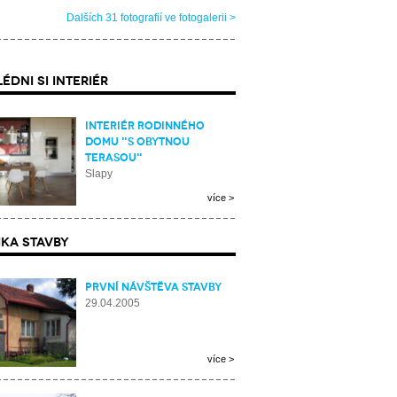
Dalších 31 fotografií ve fotogalerii >
ÉDNI SI INTERIÉR
Interiér rodinného
domu "S obytnou
terasou"
Slapy
více >
KA STAVBY
První návštěva stavby
29.04.2005
více >