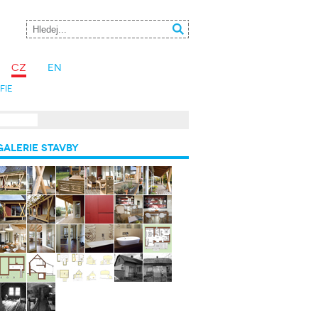
CZ
EN
fie
ALERIE STAVBY