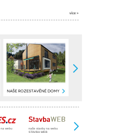
více >
NAŠE ROZESTAVĚNÉ DOMY
y na webu
naše stavby na webu
naše stavby na webu
STAVBA WEB
MŮJ DŮM