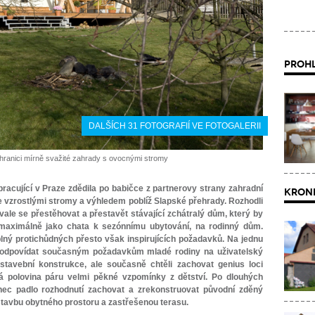
PROHL
DALŠÍCH 31 FOTOGRAFIÍ VE FOTOGALERII
í hranici mírně svažité zahrady s ovocnými stromy
 pracující v Praze zdědila po babičce z partnerovy strany zahradní
KRONI
vzrostlými stromy a výhledem poblíž Slapské přehrady. Rozhodli
rvale se přestěhovat a přestavět stávající zchátralý dům, který by
maximálně jako chata k sezónnímu ubytování, na rodinný dům.
lný protichůdných přesto však inspirujících požadavků. Na jednu
de odpovídat současným požadavkům mladé rodiny na uživatelský
stavební konstrukce, ale současně chtěli zachovat genius loci
á polovina páru velmi pěkné vzpomínky z dětství. Po dlouhých
nec padlo rozhodnutí zachovat a zrekonstruovat původní zděný
stavbu obytného prostoru a zastřešenou terasu.