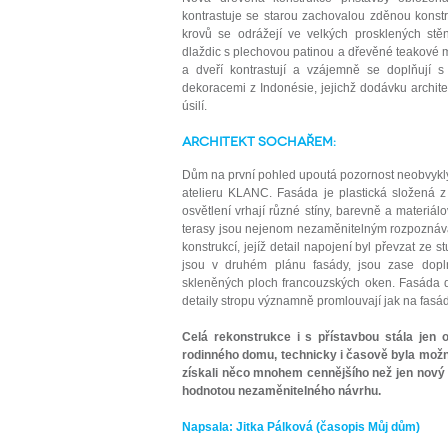
kontrastuje se starou zachovalou zděnou konstr
krovů se odrážejí ve velkých prosklených stě
dlaždic s plechovou patinou a dřevěné teakové 
a dveří kontrastují a vzájemně se doplňují
dekoracemi z Indonésie, jejichž dodávku architekt
úsilí.
Architekt sochařem:
Dům na první pohled upoutá pozornost neobvyklým
atelieru KLANC. Fasáda je plastická složená z
osvětlení vrhají různé stíny, barevně a materiál
terasy jsou nejenom nezaměnitelným rozpoznáv
konstrukcí, jejíž detail napojení byl převzat ze 
jsou v druhém plánu fasády, jsou zase dopln
skleněných ploch francouzských oken. Fasáda 
detaily stropu významně promlouvají jak na fasádě,
Celá rekonstrukce i s přístavbou stála je
rodinného domu, technicky i časově byla možná
získali něco mnohem cennějšího než jen nový 
hodnotou nezaměnitelného návrhu.
Napsala: Jitka Pálková (časopis Můj dům)