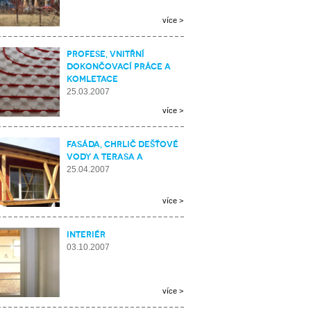
více >
Profese, vnitřní
dokončovací práce a
komletace
25.03.2007
více >
Fasáda, chrlič dešťové
vody a terasa a
25.04.2007
více >
Interiér
03.10.2007
více >