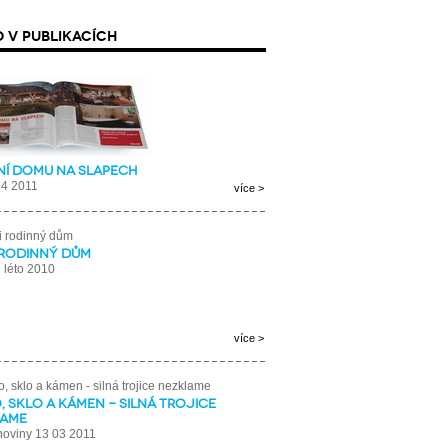
 V PUBLIKACÍCH
ní domu na Slapech
14 2011
více >
 rodinný dům
 léto 2010
více >
, sklo a kámen - silná trojice
lame
noviny 13 03 2011