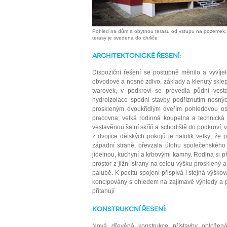
Pohled na dům a obytnou terasu od vstupu na pozemek,
terasy je svedena do chrliče
Architektonické řešení:
Dispoziční řešení se postupně měnilo a vyvíje
obvodové a nosné zdivo, základy a klenutý skle
tvarovek, v podkroví se provedla půdní vest
hydroizolace spodní stavby podříznutím nosných
proskleným dvoukřídlým dveřím pohledovou osu
pracovna, velká rodinná koupelna a technická 
vestavěnou šatní skříň a schodiště do podkroví,
z dvojice dětských pokojů je natolik velký, že
západní straně, převzala úlohu společenského 
jídelnou, kuchyní a krbovými kamny. Rodina si přá
prostor z jižní strany na celou výšku prosklený
palubě. K pocitu spojení přispívá i stejná výško
koncipovány s ohledem na zajímavé výhledy a pr
přitahují
Konstrukční řešení:
Nová dřevěná konstrukce přístavby obložen