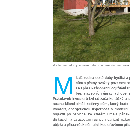
Pohled na celou jižní siluetu domu – dům stojí na horn
M
ladá rodina do té doby bydlící a
dům a pěkný svažitý pozemek se 
se i přes každodenní dojíždění t
bez stavebních úprav vyhověl 
Požadavek investorů byl od začátku těžký a p
stranu klienti chtěli rodinný dům, který bu
komfort, energetickou úspornost a moderní 
objektu po babičce, ke kterému měla pánsk
diskuzích a zvažování různých variant nako
objekt a přistavět k němu lehkou dřevěnou pří