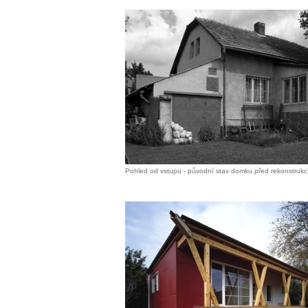
Pohled od vstupu - původní stav domku před rekonstrukc