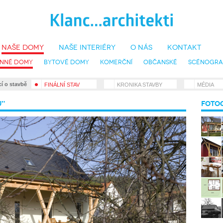
naše domy
naše interiéry
o nás
kontakt
inné domy
bytové domy
komerční
občanské
scénogra
•
•
•
ací o stavbě
FINÁLNÍ STAV
KRONIKA STAVBY
MÉDIA
u"
FOTOG