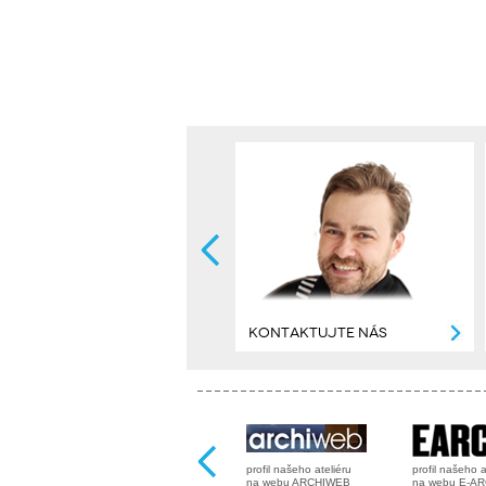
KONTAKTUJTE NÁS
profil našeho ateliéru
profil našeho a
na webu ARCHIWEB
na webu E-A