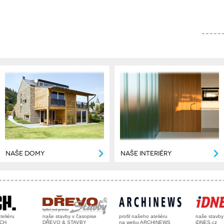
NAŠE DOMY
NAŠE INTERIÉRY
teliéru
naše stavby v časopise
profil našeho ateliéru
naše stavb
RCH
DŘEVO & STAVBY
na webu ARCHINEWS
iDNES.cz