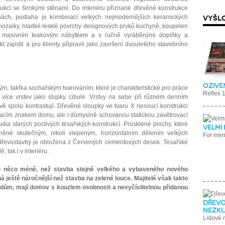
ukcí se širokými stěnami. Do interiéru přiznané dřevěné konstrukce
VYŠLO
nách, podlaha je kombinací velkých nejmodernějších keramických
mozaiky, hladké lesklé povrchy designových prvků kuchyně, koupelen
 s masivním teakovým nábytkem a s ručně vyráběnými doplňky a
 zajistil a pro klienty připravil jako završení dvouletého stavebního
Ožive
, takřka sochařským tvarováním, které je charakteristické pro práce
Reflex 
 více vrstev jako slupky cibule. Vrstvy na sebe při různém denním
ově spolu kontrastují. Dřevěné sloupky ve tvaru X nesoucí konstrukci
acím znakem domu, ale i důmyslně schovanou statickou zavětrovací
studia starých poctivých tesařských konstrukcí. Prosklené plochy, které
Velmi
ěné skutečným, nikoli vlepeným, horizontálním dělením velkých
For men
dřevostavby je obložena z Červených cementových desek. Tesařské
 tak i v interiéru.
n o něco méně, než stavba stejně velkého a vybaveného nového
 ještě náročnější než stavba na zelené louce. Majitelé však takto
dům, mají domov s kouzlem osobnosti a nevyčíslitelnou přidanou
Dřevo
nezk
Lidové 