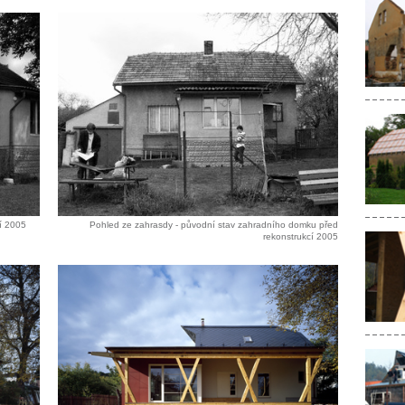
í 2005
Pohled ze zahrasdy - původní stav zahradního domku před
rekonstrukcí 2005