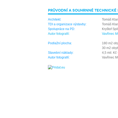
PRŮVODNÍ A SOUHRNNÉ TECHNICKÉ
Architekt:
Tomáš Kla
TDI a organizace výstavby:
Tomáš Kla
Spolupráce na PD:
Kryštof Spi
Autor fotografií:
Vavřinec M
.
Podlažní plocha:
180 m2 oby
30 m2 obyt
Stavební náklady:
4,5 mil. Kč 
Autor fotografií:
Vavřinec Me