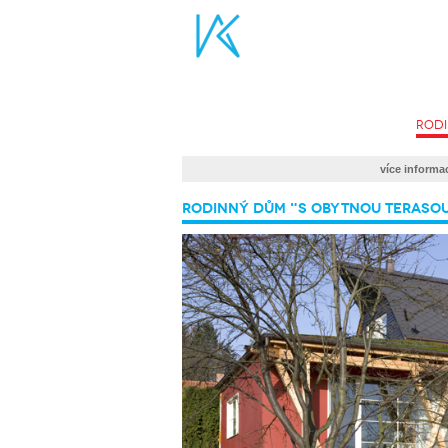
rod
více inform
Rodinný dům "S obytnou teraso