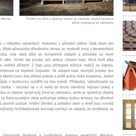
 střecha
Pohled na dům a obytnou terasu ze zahrady, obytná terasa je
přímo propojená se zahradou
lo v několika variantách. Nakonec z původní zděné části zbylo jen
p. Místo původního dřevěného stropu se vestavěl nový z keramických
avba, celý starý dům se kompletně zateplil a provedly se nové
 stěn. Vznikl tak prostor pro velkou vstupní halu, která tvoří díky
 celého přízemí. Z haly jsou přístupné ložnice rodičů se šatnou,
místnost na tepelné čerpadlo. Ve vstupní hale nechybí prostor pro
 ve kterém jsou dva dětské pokoje a ještě jedna malá koupelna. Jeden
 půjde v budoucnu rozdělit na dva menší. Přístavba, vybudovaná na
centra – nachází se v ní velký do krovu otevřený obývací pokoj s
la co nejvíce spojit svůj život se zahradou, proto je společný obytný
 a za francouzskými okny pokračuje velkou krytou terasou na dřevěné
vá úroveň podlah. Vnitřní členění a umístění oken a dveří jsou rovněž
ůhledy. Architektonický koncept vychází ze zásady, že protiklady se
á červenými deskami a zastřešená zelenou vegetační střechou