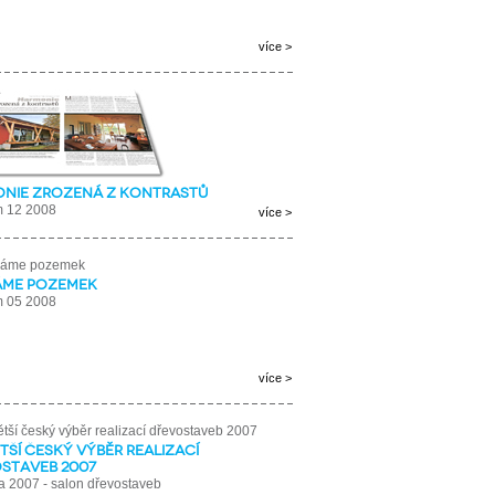
více >
nie zrozená z kontrastů
m 12 2008
více >
áme pozemek
m 05 2008
více >
tší český výběr realizací
staveb 2007
 2007 - salon dřevostaveb