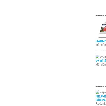
Harmo
Můj dů
Vybír
Můj dů
Nejvě
dřevo
Ročenka