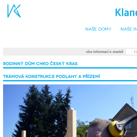
naše domy
naše i
•
více informací o stavbě
F
Rodinný dům CHKO Český kras
Trámová konstrukce podlahy a přízemí