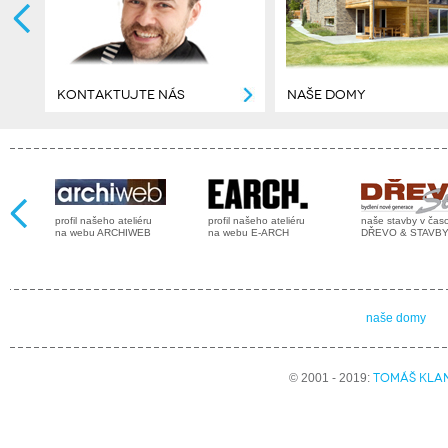
KONTAKTUJTE NÁS
NAŠE DOMY
profil našeho ateliéru
profil našeho ateliéru
naše stavby v čas
na webu ARCHIWEB
na webu E-ARCH
DŘEVO & STAVB
naše domy
TOMÁŠ KLA
© 2001 - 2019: