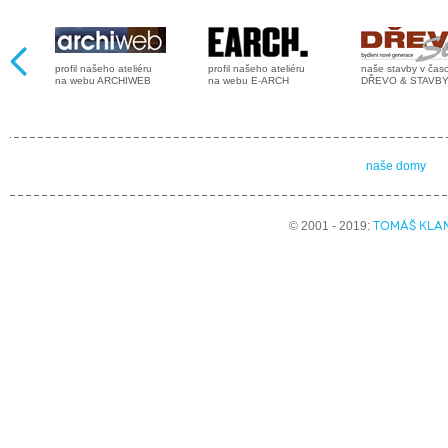
profil našeho ateliéru
profil našeho ateliéru
naše stavby v čas
na webu ARCHIWEB
na webu E-ARCH
DŘEVO & STAVB
naše domy
TOMÁŠ KLA
© 2001 - 2019: